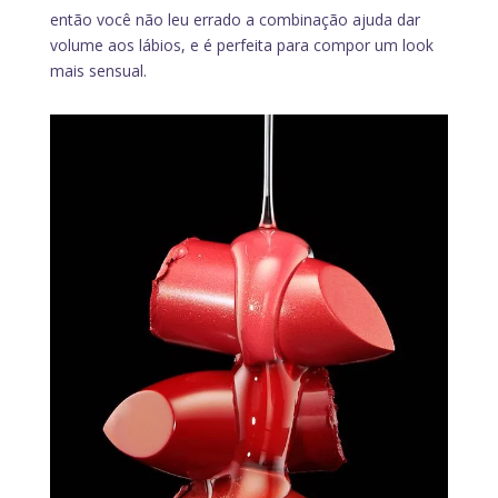
então você não leu errado a combinação ajuda dar
volume aos lábios, e é perfeita para compor um look
mais sensual.