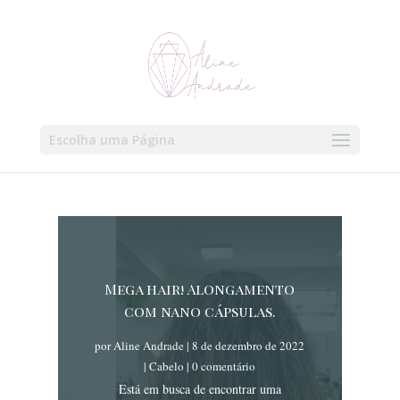
Escolha uma Página
Mega hair! Alongamento
com nano cápsulas.
por
Aline Andrade
|
8 de dezembro de 2022
|
Cabelo
| 0 comentário
Está em busca de encontrar uma