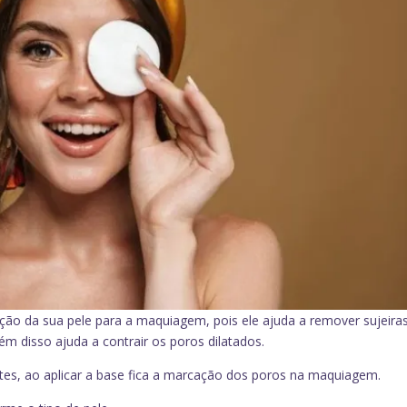
ção da sua pele para a maquiagem, pois ele ajuda a remover sujeira
ém disso ajuda a contrair os poros dilatados.
tes, ao aplicar a base fica a marcação dos poros na maquiagem.