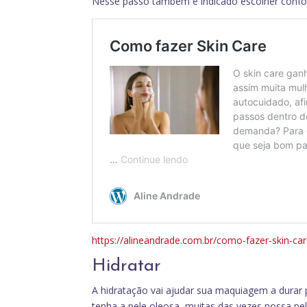
Nesse passo também é indicado escolher confor
https://alineandrade.com.br/como-fazer-skin-car
Hidratar
A hidratação vai ajudar sua maquiagem a durar
tenha a pele oleosa, muitas das vezes nossa pel