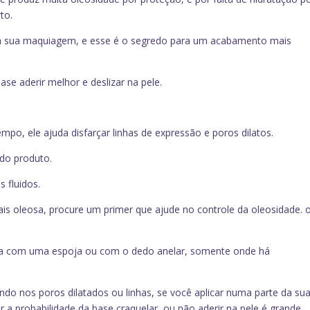
to.
ar a sua maquiagem, e esse é o segredo para um acabamento mais
base aderir melhor e deslizar na pele.
po, ele ajuda disfarçar linhas de expressão e poros dilatos.
 do produto.
 fluidos.
is oleosa, procure um primer que ajude no controle da oleosidade. 
ncia com uma espoja ou com o dedo anelar, somente onde há
do nos poros dilatados ou linhas, se você aplicar numa parte da su
r a probabilidade da base craquelar, ou não aderir na pele é grande.