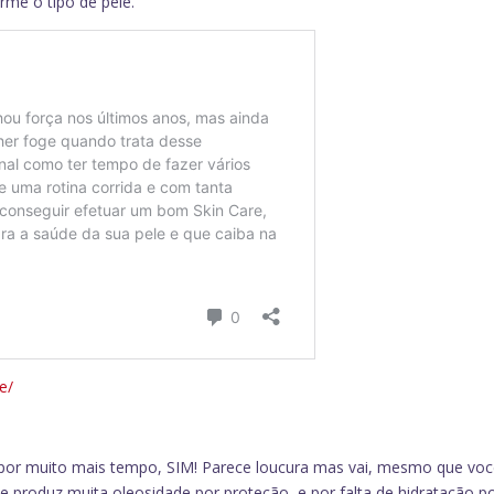
me o tipo de pele.
e/
 por muito mais tempo, SIM! Parece loucura mas vai, mesmo que vo
e produz muita oleosidade por proteção, e por falta de hidratação p