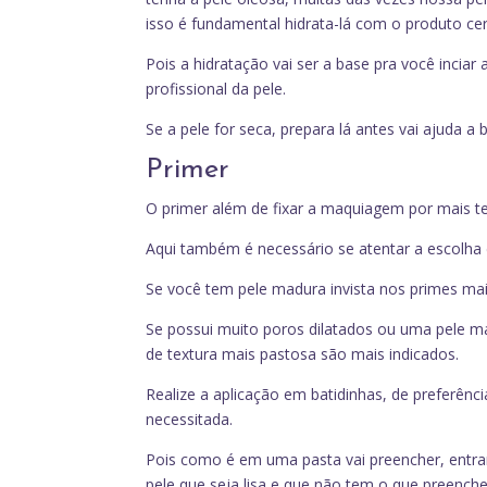
isso é fundamental hidrata-lá com o produto cer
Pois a hidratação vai ser a base pra você inci
profissional da pele.
Se a pele for seca, prepara lá antes vai ajuda a 
Primer
O primer além de fixar a maquiagem por mais tem
Aqui também é necessário se atentar a escolha
Se você tem pele madura invista nos primes mais
Se possui muito poros dilatados ou uma pele ma
de textura mais pastosa são mais indicados.
Realize a aplicação em batidinhas, de preferê
necessitada.
Pois como é em uma pasta vai preencher, entran
pele que seja lisa e que não tem o que preenche