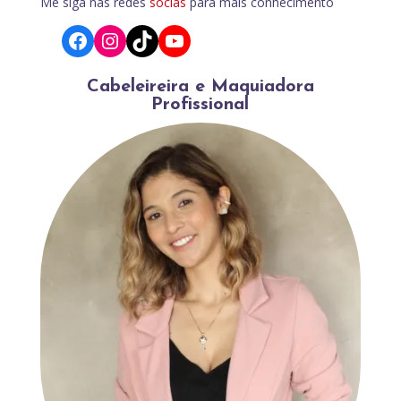
Me siga nas redes
sócias
para mais conhecimento
Facebook
Instagram
TikTok
YouTube
Cabeleireira e Maquiadora
Profissional