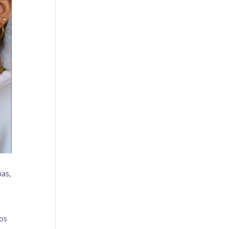
ias,
mos